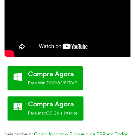
Compra Agora
Para Win 11/10/8.1/8/7/XP
Compra Agora
Para macOS 26 e inferior
Leia também:
Como Ignorar o Bloqueio de FRP em Todos