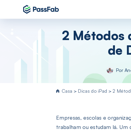
Produtos
2 Métodos 
Essencial para Window
de 
PassFab 4WinKey
Redefina a senha do Windows
instantaneamente
PassFab FixUWin
Por
An
Repare mais de 200 problemas do Win
em poucos cliques
PDNob Image Translator
Casa
>
Dicas do iPad
>
2 Métod
Extraia texto de imagem e PDF
PassFab Screen Recorder
Capture tudo na tela do seu PC
Empresas, escolas e organiza
trabalham ou estudam lá. Um d