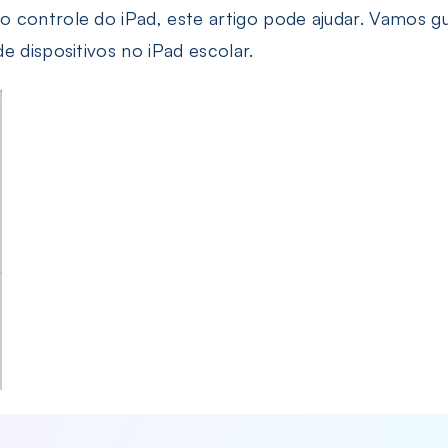
Encontre todas as senhas salvas no iPhone/iPad
 controle do iPad, este artigo pode ajudar. Vamos gu
e dispositivos no iPad escolar.