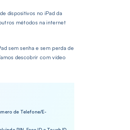
e dispositivos no iPad da
 outros métodos na internet
 iPad sem senha e sem perda de
 Vamos descobrir com vídeo
úmero de Telefone/E-
luindo PIN, Face ID e Touch ID