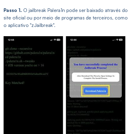
Passo 1.
O jailbreak Palera1n pode ser baixado através do
site oficial ou por meio de programas de terceiros, como
o aplicativo "zJailbreak".