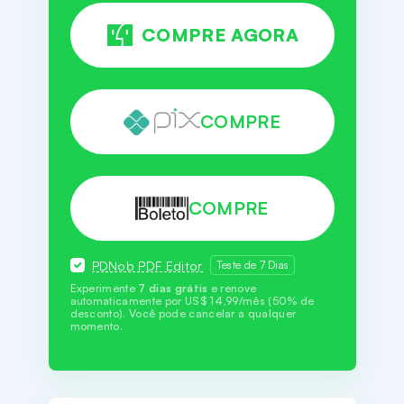
COMPRE AGORA
COMPRE
COMPRE
PDNob PDF Editor
Teste de 7 Dias
Experimente
7 dias grátis
e renove
automaticamente por US$ 14,99/mês (50% de
desconto). Você pode cancelar a qualquer
momento.