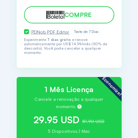
COMPRE
PDNob PDF Editor
Teste de 7 Dias
Experimente
7 dias grátis
e renove
automaticamente por US$ 14,99/mês (50% de
desconto). Você pode cancelar a qualquer
momento.
Economize!
1 Mês Licença
Cancele a renovação a qualquer
momento
29.95 USD
81.90 USD
5 Dispositivos,1 Mac