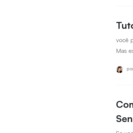
conta
Tut
você p
Mas ex
para e
po
antes 
Com
Sen