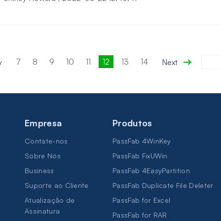
7
8
9
10
11
12
13
14
v
Next
Empresa
Produtos
Contate-nos
PassFab 4WinKey
Sobre Nós
PassFab FixUWin
Business
PassFab 4EasyPartition
Suporte ao Cliente
PassFab Duplicate File Deleter
Atualização de
PassFab for Excel
Assinatura
PassFab for RAR