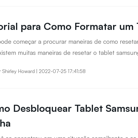
 da Samsung sem senha.
orial para Como Formatar um
ode começar a procurar maneiras de como resetar
istem muitas maneiras de resetar o tablet samsu
sses caminhos, mas antes disso, vamos dar uma ol
r
Shirley Howard
|
2022-07-25 17:41:58
de redefinir a fábrica galaxy tab.
o Desbloquear Tablet Samsu
ha