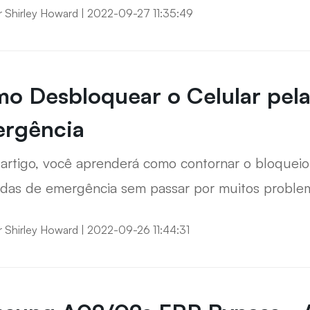
r
Shirley Howard
|
2022-09-27 11:35:49
o Desbloquear o Celular pel
rgência
artigo, você aprenderá como contornar o bloqueio
as de emergência sem passar por muitos problema
ho, então também temos uma solução para essa si
r
Shirley Howard
|
2022-09-26 11:44:31