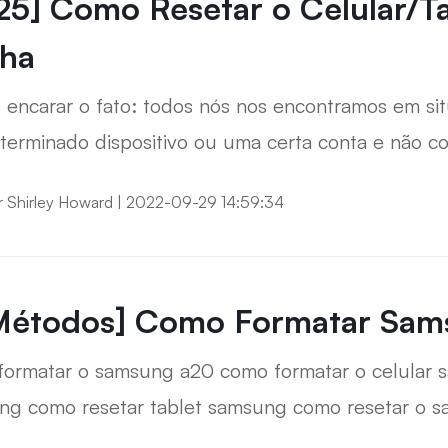
25] Como Resetar o Celular/
das as senhas salvas no iPhone/iPad
ha
 encarar o fato: todos nós nos encontramos em s
terminado dispositivo ou uma certa conta e não 
. Nesses casos, a opção "Esqueceu a Senha?" ajuda
r
Shirley Howard
|
2022-09-29 14:59:34
Métodos] Como Formatar Sa
rmatar o samsung a20 como formatar o celular samsung a20 como r
ng como resetar tablet samsung como resetar o 