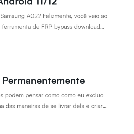
ndroid 11/12
Samsung A02? Felizmente, você veio ao
sa ferramenta de FRP bypass download
m apenas alguns minutos
 Permanentemente
les podem pensar como como eu excluo
s maneiras de se livrar dela é criar
a senha e não pode entrar na conta da
ermitirá que você saiba como remover a