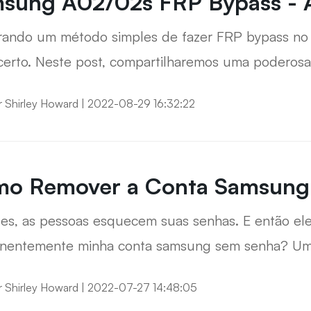
sung A02/02s FRP Bypass - A
rando um método simples de fazer FRP bypass no 
 certo. Neste post, compartilharemos uma podero
contornar a FRP no Samsung A02s Android 11/12 e
r
Shirley Howard
|
2022-08-29 16:32:22
o Remover a Conta Samsung
zes, as pessoas esquecem suas senhas. E então e
entemente minha conta samsung sem senha? Uma da
va conta e excluir a anterior. Se você não tem su
r
Shirley Howard
|
2022-07-27 14:48:05
g no telefone, não se preocupe, pois este guia p