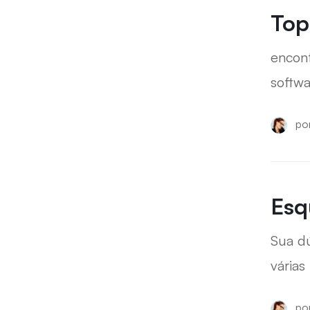
Top
encont
softwa
po
Esq
Sua dú
várias
po