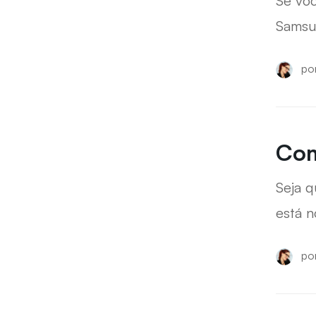
Se vo
Samsun
po
Com
Seja q
está n
po