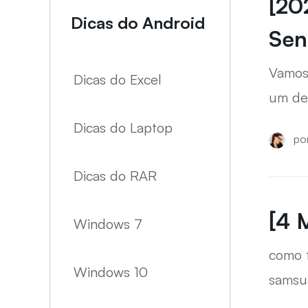
[20
Encontre to
Dicas do Android
Sen
Vamos
Dicas do Excel
um de
voltar
Dicas do Laptop
po
Dicas do RAR
[4 
Windows 7
como fo
Windows 10
samsu