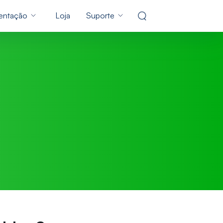
ntação
Loja
Suporte
Centro de Apoio
s
Perguntas Frequentes & suporte
técnico
Contacte-nos
 iPhone Travando
inir Senha do Windows 10
 por senha
consulta de pré-venda, serviço
online,etc
ras para Remover Senha do
ear um iPhone
Guias Completos
a do
1000 + dispositivos soluções
er/redefinir a senha do BIOS
Guia do YouTube
ndo a tela está
instruções em vídeo
o de senha zip
s para Encontrar Arquivos
Atualização de Assinatura
ão Samsung
 no Windows
Obtenha até 3 meses de extensão
grátis
iolação de
Bypass
gir o Erro 80072efe do
pdate