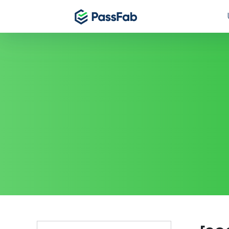
Produtos
Produtos
Produtos
Essencial para Windows 11
PassFab for
PassFab
PassFab 4WinKey
Remova a senha
Desbloquei
Redefina a senha do Windows instantaneamente
PassFab for
PassFab
PassFab FixUWin
Desbloqueie do
Contorne o
Repare mais de 200 problemas do Windows em
poucos cliques
PassFab 
PassFab for 
PDNob Image Translator
Remova ins
Recupere rapid
iCloud
Extraia texto de imagem e PDF
MS
PassFab
PassFab Screen Recorder
PassFab for
Melhor ferr
Capture tudo na tela do seu PC
100% taxa de r
sucesso
PassFab