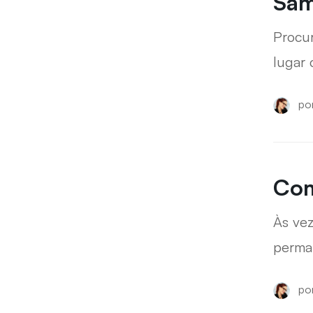
Sam
Procu
lugar
para 
po
Com
Às ve
perman
uma no
po
Samsun