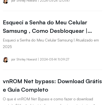
de Recuperação e o Find My Mobile para restaurar seu
por
Shirley Howard
|
2024-05-24 12:01:47
dispositivo e recuperar o acesso, garantindo a proteção dos
seus dados.
Esqueci a Senha do Meu Celular
Samsung , Como Desbloquear |
Atualizado em 2025
Esqueci a Senha do Meu Celular Samsung | Atualizado em
2025
por
Shirley Howard
|
2024-05-14 11:09:27
vnROM Net bypass: Download Grátis
e Guia Completo
O que é vnROM Net Bypass e como fazer o download