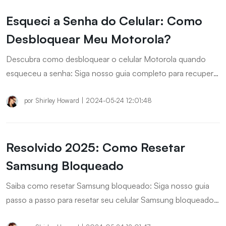
ao seu dispositivo.
Esqueci a Senha do Celular: Como
Desbloquear Meu Motorola?
Descubra como desbloquear o celular Motorola quando
esqueceu a senha: Siga nosso guia completo para recuperar
o acesso ao seu dispositivo Motorola. Aprenda métodos
eficazes, como o uso da Conta Google, o Modo de
por
Shirley Howard
|
2024-05-24 12:01:48
Recuperação e outras soluções para desbloquear seu
celular de maneira segura e rápida, sem perder seus dados.
Resolvido 2025: Como Resetar
Samsung Bloqueado
Saiba como resetar Samsung bloqueado: Siga nosso guia
passo a passo para resetar seu celular Samsung bloqueado
de forma segura e eficaz. Descubra métodos como o Modo