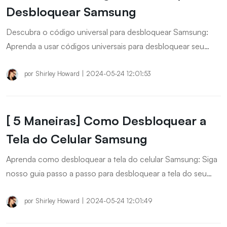
Desbloquear Samsung
Descubra o código universal para desbloquear Samsung:
Aprenda a usar códigos universais para desbloquear seu
celular Samsung de maneira fácil e rápida. Obtenha acesso
imediato ao seu dispositivo, resolva problemas de bloqueio
por
Shirley Howard
|
2024-05-24 12:01:53
e aproveite todas as funcionalidades do seu smartphone
Samsung sem restrições.
[ 5 Maneiras] Como Desbloquear a
Tela do Celular Samsung
Aprenda como desbloquear a tela do celular Samsung: Siga
nosso guia passo a passo para desbloquear a tela do seu
celular Samsung de maneira rápida e segura. Descubra
diferentes métodos, incluindo PIN, senha, impressão digital e
por
Shirley Howard
|
2024-05-24 12:01:49
reconhecimento facial, para garantir acesso fácil e protegido