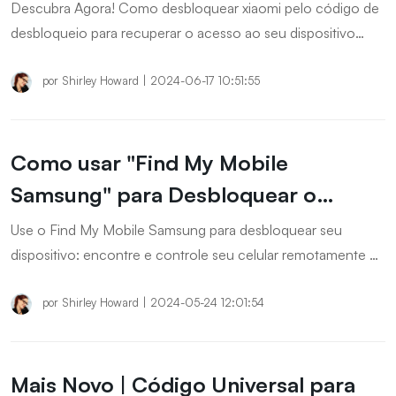
em 2025]
Descubra Agora! Como desbloquear xiaomi pelo código de
desbloqueio para recuperar o acesso ao seu dispositivo
Xiaomi. Siga nosso guia passo a passo para desbloquear seu
celular de forma rápida e segura. Leia mais para aprender
por
Shirley Howard
|
2024-06-17 10:51:55
todos os métodos disponíveis.
Como usar "Find My Mobile
Samsung" para Desbloquear o
Android?
Use o Find My Mobile Samsung para desbloquear seu
dispositivo: encontre e controle seu celular remotamente de
forma fácil e segura. Saiba como usar a função Find My
Mobile da Samsung para desbloquear seu celular
por
Shirley Howard
|
2024-05-24 12:01:54
rapidamente, proteger seus dados e resolver problemas
comuns de esquecimento de senha.
Mais Novo | Código Universal para