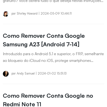
gratuito? Você obterá tudo o que deseja nestas instruções
mais recentes! Download grátis vnROM Bypass para
Android 7/10/11/12/13 e Samsung/Motorola/Huawei/Vivo,
por
Shirley Howard
|
2024-05-09 10:44:11
etc.
Como Remover Conta Google
Samsung A23 [Android 7-14]
Introduzido para o Android 5.1 e superior, o FRP, semelhante
ao bloqueio do iCloud no iOS, protege smartphones
exigindo credenciais da conta do Google após o reset. Se
você esqueceu a senha da sua conta do Google no
por
Andy Samuel
|
2024-01-02 15:51:13
Samsung A23, este artigo apresenta três métodos eficazes
para remover FRP Samsung A23.
Como Remover Conta Google no
Redmi Note 11