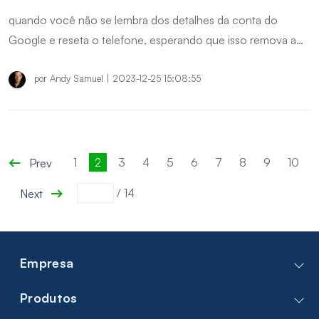
quando você não se lembra dos detalhes da conta do
Google e reseta o telefone, esperando que isso remova a
conta permanentemente. O que acontece, na verdade, é
que você acaba ativando o bloqueio FRP tecnicamente, o
por
Andy Samuel
|
2023-12-25 15:08:55
que significa que o telefone se torna inutilizável a menos
que você se autentique com a mesma conta do Google.
1
2
3
4
5
6
7
8
9
10
Prev
/
14
Next
Empresa
Contate-nos
Produtos
Sobre Nós