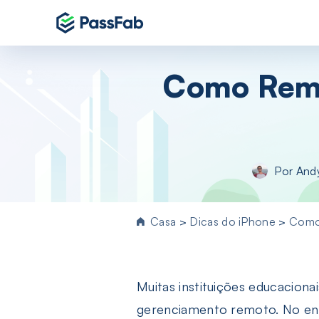
Produtos
Como Remo
Essencial para Window
PassFab 4WinKey
Redefina a senha do Windows
instantaneamente
PassFab FixUWin
Por
And
Repare mais de 200 problemas do Win
em poucos cliques
PDNob Image Translator
Casa
>
Dicas do iPhone
>
Como 
Extraia texto de imagem e PDF
PassFab Screen Recorder
Capture tudo na tela do seu PC
Muitas instituições educaciona
gerenciamento remoto. No enta